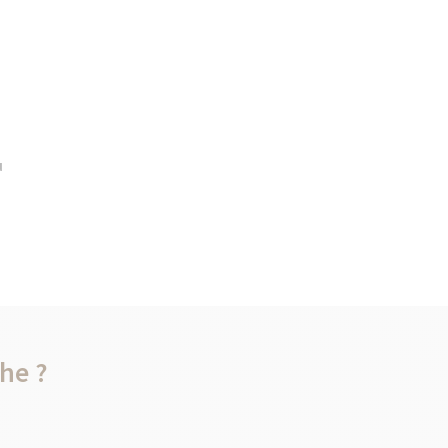
u
he ?