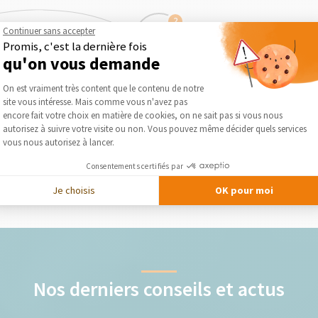
2
Continuer sans accepter
Promis, c'est la dernière fois
qu'on vous demande
Obtenez des devis gratuits
Plateforme de Gestion du Consentement :
On est vraiment très content que le contenu de notre
site vous intéresse. Mais comme vous n'avez pas
lise
Le courtier vous présente gratuitement et
Séléc
Axeptio consent
encore fait votre choix en matière de cookies, on ne sait pas si vous nous
otre
sans engagement les devis des artisans qu’il
autorisez à suivre votre visite ou non. Vous pouvez même décider quels services
a séléctionnés pour votre projet
vous nous autorisez à lancer.
Consentements certifiés par
DEMANDER UN DEVIS GRATUIT
Je choisis
OK pour moi
Nos derniers conseils et actus