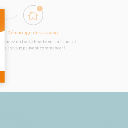
3
Démarrage des travaux
 Personnalisez vos Options
tionnez en toute liberté vos artisans et
les travaux peuvent commencer !