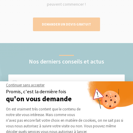
peuvent commencer !
DEMANDER UN DEVIS GRATUIT
Nos derniers conseils et actus
Continuer sans accepter
Promis, c'est la dernière fois
qu'on vous demande
Plateforme de Gestion du Consentement 
On est vraiment très content que le contenu de
notre site vous intéresse. Mais comme vous
Les étapes du ravalement de façade à Valence
Axeptio consent
(26)
n'avez pas encore fait votre choix en matière de cookies, on ne sait pas si
vous nous autorisez à suivre votre visite ou non. Vous pouvez même
décider quels services vous nous autorisez à lancer.