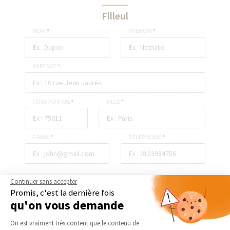
Filleul
NOM
*
PRÉNOM
*
ADRESSE
*
CODE POSTAL
*
VILLE
*
E-MAIL
*
TÉLÉPHONE
*
Continuer sans accepter
ENVOYER
Promis, c'est la dernière fois
qu'on vous demande
Plateforme de Gestion du Consentement 
On est vraiment très content que le contenu de