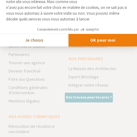
notre site vous intéresse. Mais comme vous
Axeptio consent
n'avez pas encore fait votre choix en matière de cookies, on ne sait pas si
vous nous autorisez à suivre votre visite ou non. Vous pouvez même
AGENCE DE VALENCE -
NOS DOMAINES
décider quels services vous nous autorisez à lancer.
ROMANS - NORD DRÔME
D’INTERVENTION
Qui sommes-nous
EXTENSION
Consentements certifiés par
Actualités
RÉNOVATION INTÉRIEURE
Je choisis
OK pour moi
Notre charte qualité
TRAVAUX EXTÉRIEURS
Partenaires
NOS PARTENAIRES
Trouver une agence
La Maison des Architectes
Devenir franchisé
Expert Bricolage
Foire aux Questions
Intégrer notre réseau
Conditions générales
d’intervention
Des travaux pour les pros ?
Mentions légales
NOS GUIDES THÉMATIQUES
Rénovation de résidence
secondaire