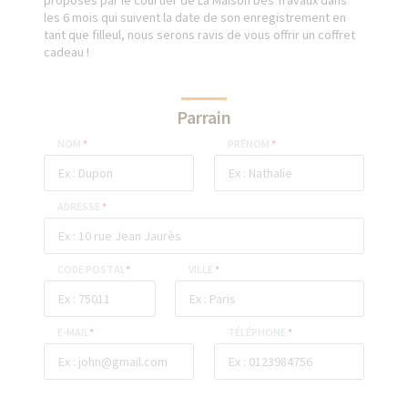
proposés par le courtier de La Maison Des Travaux dans
les 6 mois qui suivent la date de son enregistrement en
tant que filleul, nous serons ravis de vous offrir un coffret
cadeau !
Parrain
NOM
*
PRÉNOM
*
ADRESSE
*
CODE POSTAL
*
VILLE
*
E-MAIL
*
TÉLÉPHONE
*