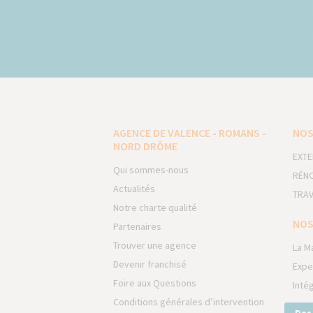
AGENCE DE VALENCE - ROMANS -
NOS
NORD DRÔME
EXTE
Qui sommes-nous
RÉNO
Actualités
TRAV
Notre charte qualité
NOS
Partenaires
Trouver une agence
La M
Devenir franchisé
Expe
Foire aux Questions
Inté
Conditions générales d’intervention