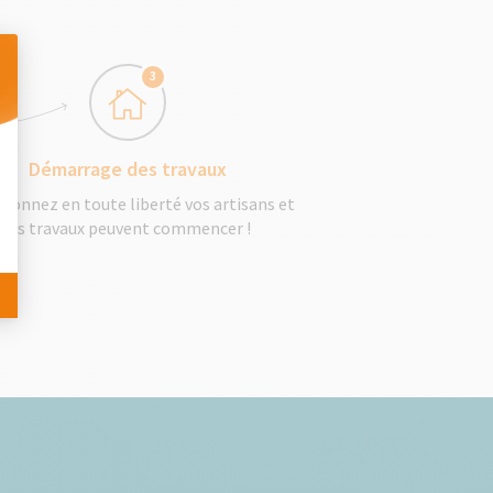
3
 Personnalisez vos Options
Démarrage des travaux
tionnez en toute liberté vos artisans et
les travaux peuvent commencer !