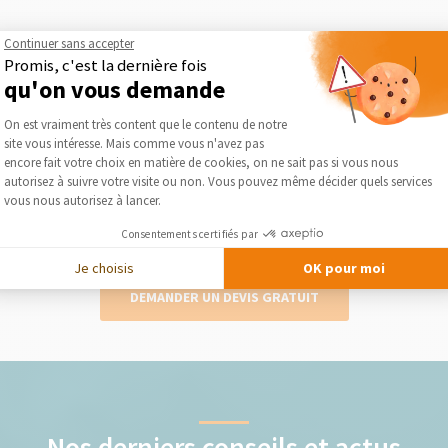
Continuer sans accepter
Promis, c'est la dernière fois
2
qu'on vous demande
Plateforme de Gestion du Consentement :
On est vraiment très content que le contenu de notre
site vous intéresse. Mais comme vous n'avez pas
Obtenez des devis gratuits
Axeptio consent
encore fait votre choix en matière de cookies, on ne sait pas si vous nous
autorisez à suivre votre visite ou non. Vous pouvez même décider quels services
lise
Le courtier vous présente gratuitement et
Séléc
vous nous autorisez à lancer.
otre
sans engagement les devis des artisans qu’il
a séléctionnés pour votre projet
Consentements certifiés par
Je choisis
OK pour moi
DEMANDER UN DEVIS GRATUIT
Nos derniers conseils et actus