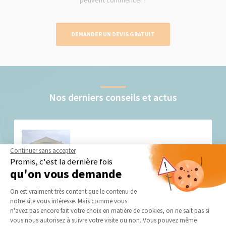
peuvent commencer !
DEMANDER UN DEVIS GRATUIT
Nos derniers conseils et actus
Continuer sans accepter
Promis, c'est la dernière fois
qu'on vous demande
Plateforme de Gestion du Consentement 
Préparez l'hiver par des travaux d'isolation
On est vraiment très content que le contenu de
extérieure à Valence (26)
notre site vous intéresse. Mais comme vous
Axeptio consent
n'avez pas encore fait votre choix en matière de cookies, on ne sait pas si
vous nous autorisez à suivre votre visite ou non. Vous pouvez même