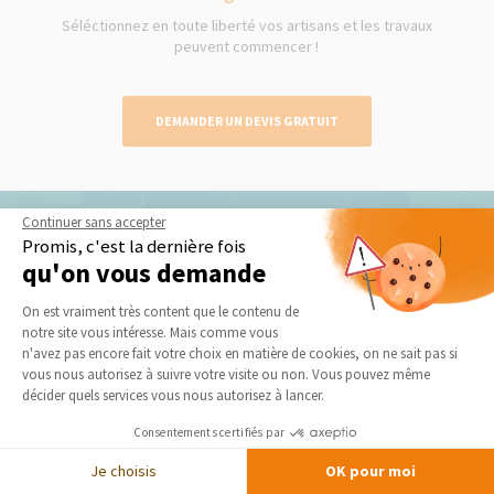
Séléctionnez en toute liberté vos artisans et les travaux
peuvent commencer !
DEMANDER UN DEVIS GRATUIT
Continuer sans accepter
Promis, c'est la dernière fois
Nos derniers conseils et actus
qu'on vous demande
Plateforme de Gestion du Consentement 
On est vraiment très content que le contenu de
notre site vous intéresse. Mais comme vous
Axeptio consent
n'avez pas encore fait votre choix en matière de cookies, on ne sait pas si
vous nous autorisez à suivre votre visite ou non. Vous pouvez même
décider quels services vous nous autorisez à lancer.
Consentements certifiés par
Rangements sur mesure : comment optimiser
Je choisis
OK pour moi
chaque m² à Valence (26)