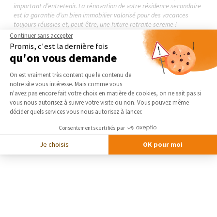
important d’entretenir. La rénovation de votre résidence secondaire
est la garantie d’un bien immobilier valorisé pour des vacances
toujours réussies et, peut-être, une future retraite sereine !
Continuer sans accepter
Promis, c'est la dernière fois
LIRE LE GUIDE THÉMATIQUE
qu'on vous demande
Plateforme de Gestion du Consentement 
On est vraiment très content que le contenu de
notre site vous intéresse. Mais comme vous
Axeptio consent
n'avez pas encore fait votre choix en matière de cookies, on ne sait pas si
vous nous autorisez à suivre votre visite ou non. Vous pouvez même
décider quels services vous nous autorisez à lancer.
Consentements certifiés par
Je choisis
OK pour moi