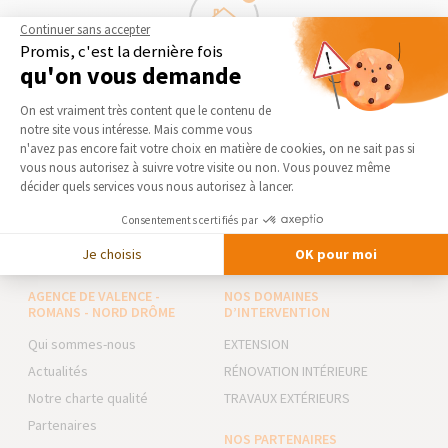
Continuer sans accepter
Promis, c'est la dernière fois
qu'on vous demande
Démarrage des travaux
Plateforme de Gestion du Consentement 
Séléctionnez en toute liberté vos artisans et les travaux
On est vraiment très content que le contenu de
peuvent commencer !
notre site vous intéresse. Mais comme vous
Axeptio consent
n'avez pas encore fait votre choix en matière de cookies, on ne sait pas si
vous nous autorisez à suivre votre visite ou non. Vous pouvez même
décider quels services vous nous autorisez à lancer.
DEMANDER UN DEVIS GRATUIT
Consentements certifiés par
Je choisis
OK pour moi
AGENCE DE VALENCE -
NOS DOMAINES
ROMANS - NORD DRÔME
D’INTERVENTION
Qui sommes-nous
EXTENSION
Actualités
RÉNOVATION INTÉRIEURE
Notre charte qualité
TRAVAUX EXTÉRIEURS
Partenaires
NOS PARTENAIRES