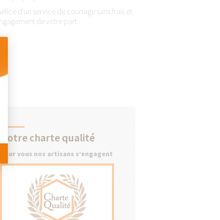
éfice d'un service de courtage sans frais et
ngagement de votre part.
 Personnalisez vos Options
Notre charte qualité
Pour vous nos artisans s’engagent