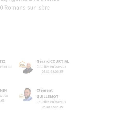
0 Romans-sur-Isère
TIZ
Gérard COURTIAL
urtier en
Courtier en travaux
07.81.62.06.35
ONIN
Clément
avaux
GUILLEMOT
9.63
Courtier en travaux
06.30.47.85.35