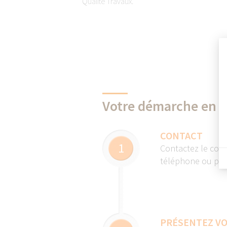
Qualité Travaux.
Votre démarche en 5
CONTACT
1
Contactez le cour
téléphone ou par 
PRÉSENTEZ VO