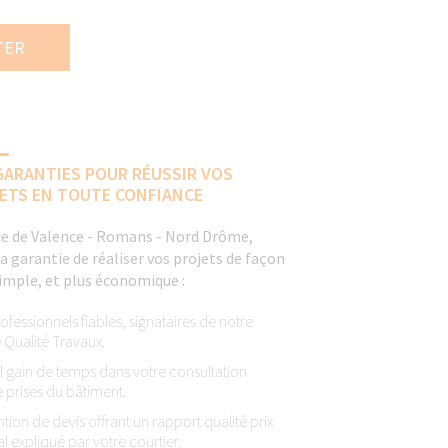
TER
GARANTIES POUR RÉUSSIR VOS
ETS EN TOUTE CONFIANCE
e de Valence - Romans - Nord Drôme,
la garantie de réaliser vos projets de façon
simple, et plus économique :
ofessionnels fiables, signataires de notre
 Qualité Travaux.
l gain de temps dans votre consultation
e prises du bâtiment.
ntion de devis offrant un rapport qualité prix
l expliqué par votre courtier.