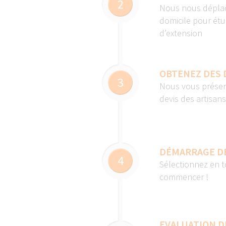
2
Nous nous déplaç
domicile pour étu
d’extension
OBTENEZ DES 
3
Nous vous présen
devis des artisan
DÉMARRAGE D
4
Sélectionnez en t
commencer !
EVALUATION D