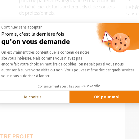
panel de partenaires négociants en matériaux afin
de bénéficier de tarifs préférentiels et de conseils
Le bén
de professionnels.
sans e
Continuer sans accepter
Promis, c'est la dernière fois
qu'on vous demande
Plateforme de Gestion du Consentement :
On est vraiment très content que le contenu de notre
site vous intéresse. Mais comme vous n'avez pas
 étapes
Axeptio consent
encore fait votre choix en matière de cookies, on ne sait pas si vous nous
autorisez à suivre votre visite ou non. Vous pouvez même décider quels services
vous nous autorisez à lancer.
Consentements certifiés par
tier en travaux proche de chez vous par
Je choisis
OK pour moi
mail (lien carte de France)
TRE PROJET