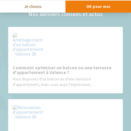
Je choisis
OK pour moi
Nos derniers conseils et actus
Comment optimiser un balcon ou une terrasse
d'appartement à Valence ?
Vous disposez d'un balcon ou d'une terrasse
d'appartement, mais vous avez l'impression...