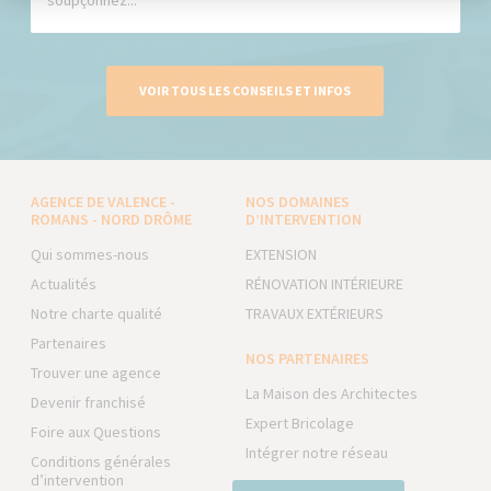
soupçonnez...
VOIR TOUS LES CONSEILS ET INFOS
AGENCE DE VALENCE -
NOS DOMAINES
ROMANS - NORD DRÔME
D’INTERVENTION
Qui sommes-nous
EXTENSION
Actualités
RÉNOVATION INTÉRIEURE
Notre charte qualité
TRAVAUX EXTÉRIEURS
Partenaires
NOS PARTENAIRES
Trouver une agence
La Maison des Architectes
Devenir franchisé
Expert Bricolage
Foire aux Questions
Intégrer notre réseau
Conditions générales
d’intervention