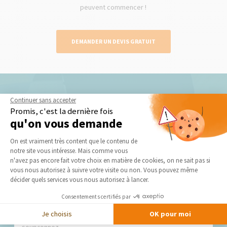
peuvent commencer !
DEMANDER UN DEVIS GRATUIT
Continuer sans accepter
Nos derniers conseils et actus
Promis, c'est la dernière fois
qu'on vous demande
Plateforme de Gestion du Consentement 
On est vraiment très content que le contenu de
notre site vous intéresse. Mais comme vous
Axeptio consent
n'avez pas encore fait votre choix en matière de cookies, on ne sait pas si
vous nous autorisez à suivre votre visite ou non. Vous pouvez même
décider quels services vous nous autorisez à lancer.
Quand et pourquoi rénover une charpente dans la
Consentements certifiés par
Drôme (26) ?
Je choisis
OK pour moi
Votre charpente montre des signes de faiblesse ou vous