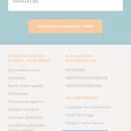
Valence (26)
VOIR TOUS LES CONSEILS ET INFOS
AGENCE DE VALENCE -
NOS DOMAINES
ROMANS - NORD DRÔME
D’INTERVENTION
Qui sommes-nous
EXTENSION
Actualités
RÉNOVATION INTÉRIEURE
Notre charte qualité
TRAVAUX EXTÉRIEURS
Partenaires
NOS PARTENAIRES
Trouver une agence
La Maison des Architectes
Devenir franchisé
Expert Bricolage
Foire aux Questions
Intégrer notre réseau
Conditions générales
d’intervention