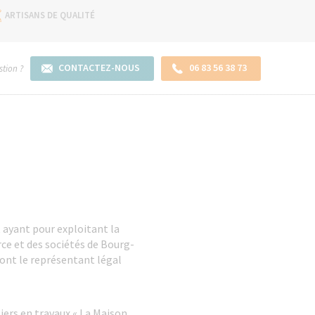
ARTISANS DE QUALITÉ
CONTACTEZ-NOUS
06 83 56 38 73
tion ?
t ayant pour exploitant la
e et des sociétés de Bourg-
dont le représentant légal
iers en travaux « La Maison