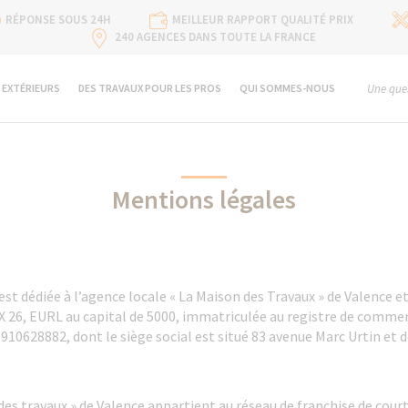
RÉPONSE SOUS 24H
MEILLEUR RAPPORT QUALITÉ PRIX
240 AGENCES DANS TOUTE LA FRANCE
 EXTÉRIEURS
DES TRAVAUX POUR LES PROS
QUI SOMMES-NOUS
Une ques
Mentions légales
est dédiée à l’agence locale « La Maison des Travaux » de Valence e
6, EURL au capital de 5000, immatriculée au registre de commerc
910628882, dont le siège social est situé 83 avenue Marc Urtin et 
des travaux » de Valence appartient au réseau de franchise de court