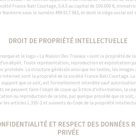
ociété France Bati Courtage, S.A.S au capital de 100.000 €, immatric
 Nanterre sous le numéro 499.917.383, et dont le siège social est 
DROIT DE PROPRIÉTÉ INTELLECTUELLE
 marque et le logo « La Maison Des Travaux » sont la propriété de la
 d’un dépôt. Toute représentation, reproduction et exploitation pa
c prohibée. La structure générale ainsi que les textes, les images
Internet sont la propriété de la société France Bati Courtage. La
ue support que ce soit, est formellement interdite sauf autorisati
s ne peuvent faire l'objet de copie qu'à titre d'information, la cop
ation ou reproduction de ce site, par quelque procédé que ce soit,
les articles L.335-2 et suivants du Code de la propriété intellectu
NFIDENTIALITÉ ET RESPECT DES DONNÉES RE
PRIVÉE