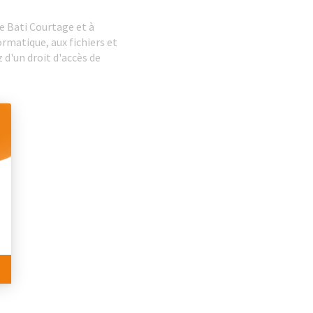
e Bati Courtage et à
ormatique, aux fichiers et
 d'un droit d'accès de
 Personnalisez vos Options