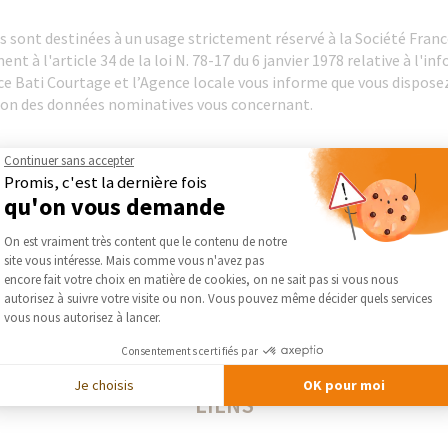
 sont destinées à un usage strictement réservé à la Société Franc
 à l'article 34 de la loi N. 78-17 du 6 janvier 1978 relative à l'inf
nce Bati Courtage et l’Agence locale vous informe que vous disposez
sion des données nominatives vous concernant.
sez-vous :
Continuer sans accepter
Promis, c'est la dernière fois
 Courtage :
qu'on vous demande
oudan 92 330 Sceaux
Plateforme de Gestion du Consentement :
 61
On est vraiment très content que le contenu de notre
ndestravaux.com
site vous intéresse. Mais comme vous n'avez pas
Axeptio consent
encore fait votre choix en matière de cookies, on ne sait pas si vous nous
autorisez à suivre votre visite ou non. Vous pouvez même décider quels services
c Urtin
vous nous autorisez à lancer.
3
maisondestravaux.com
Consentements certifiés par
Je choisis
OK pour moi
LIENS