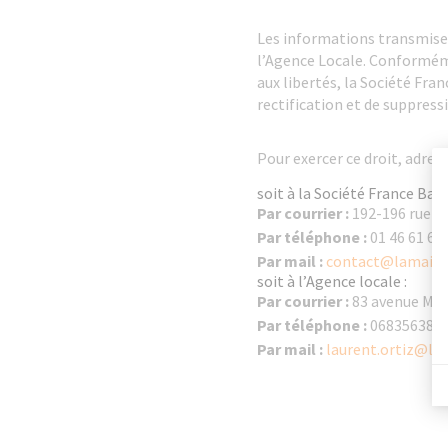
Les informations transmises
l’Agence Locale. Conformément
aux libertés, la Société Fra
rectification et de suppres
Pour exercer ce droit, adres
soit à la Société France Bati
Par courrier :
192-196 rue H
Par téléphone :
01 46 61 61
Par mail :
contact@lamaiso
soit à l’Agence locale :
Par courrier :
83 avenue Mar
Par téléphone :
068356387
Par mail :
laurent.ortiz@la