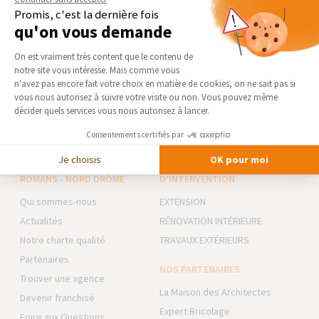
Promis, c'est la dernière fois
Qui ne rêve pas d'une grande pièce lumineuse, de murs
qu'on vous demande
anciens en briques et d'un...
Plateforme de Gestion du Consentement 
On est vraiment très content que le contenu de
notre site vous intéresse. Mais comme vous
Axeptio consent
n'avez pas encore fait votre choix en matière de cookies, on ne sait pas si
VOIR TOUS LES CONSEILS ET INFOS
vous nous autorisez à suivre votre visite ou non. Vous pouvez même
décider quels services vous nous autorisez à lancer.
Consentements certifiés par
Je choisis
OK pour moi
AGENCE DE VALENCE -
NOS DOMAINES
ROMANS - NORD DRÔME
D’INTERVENTION
Qui sommes-nous
EXTENSION
Actualités
RÉNOVATION INTÉRIEURE
Notre charte qualité
TRAVAUX EXTÉRIEURS
Partenaires
NOS PARTENAIRES
Trouver une agence
La Maison des Architectes
Devenir franchisé
Expert Bricolage
Foire aux Questions