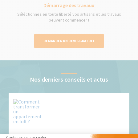
Démarrage des travaux
Séléctionnez en toute liberté vos artisans et les travaux
peuvent commencer !
DEMANDER UN DEVIS GRATUIT
Nos derniers conseils et actus
Comment transformer un appartement en loft ?
Continuer sans accepter