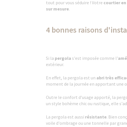
tout pour vous séduire ! Votre
courtier en
sur mesure
.
4 bonnes raisons d'insta
Si la
pergola
s'est imposée comme l'
amé
extérieur.
En effet, la pergola est un
abri très effica
moment de la journée en apportant une omb
Outre le confort d'usage apporté, la perg
un style bohème chic ou rustique, elle s'a
La pergola est aussi
résistante
. Bien con
voile d'ombrage ou une tonnelle par gran