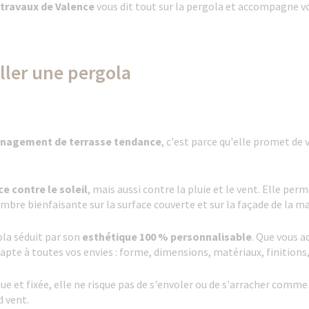
 travaux de Valence
vous dit tout sur la pergola et accompagne vo
ller une pergola
nagement de terrasse tendance
, c'est parce qu'elle promet d
ce contre le soleil
, mais aussi contre la pluie et le vent. Elle perm
re bienfaisante sur la surface couverte et sur la façade de la m
ola séduit par son
esthétique 100 % personnalisable
. Que vous 
dapte à toutes vos envies : forme, dimensions, matériaux, finition
çue et fixée, elle ne risque pas de s'envoler ou de s'arracher comme
d vent.