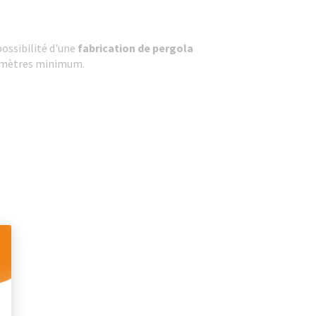
possibilité d'une
fabrication de pergola
20 mètres minimum.
 Personnalisez vos Options