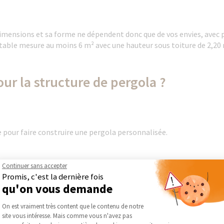
 dimensions et sa forme ne dépendent donc que de vos envies, avec 
rtable mesure au moins 6 m² avec une hauteur sous toiture de 2,
ur la structure de pergola ?
e pour faire construire une pergola personnalisée.
Continuer sans accepter
Promis, c'est la dernière fois
turel
qu'on vous demande
Plateforme de Gestion du Consentement :
, vernis, peinture…)
On est vraiment très content que le contenu de notre
site vous intéresse. Mais comme vous n'avez pas
re l'humidité, les parasites du bois et les rayons UV.