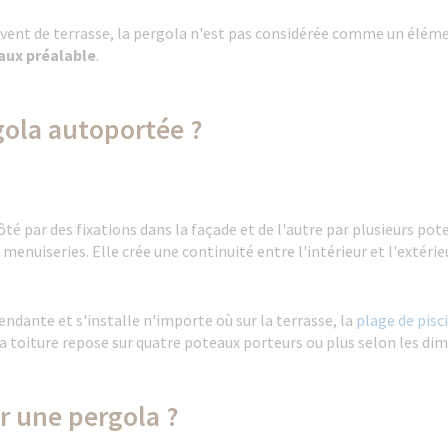
uvent de terrasse, la pergola n'est pas considérée comme un élém
aux préalable
.
gola autoportée ?
té par des fixations dans la façade et de l'autre par plusieurs pot
s menuiseries. Elle crée une continuité entre l'intérieur et l'exté
pendante et s'installe n'importe où sur la terrasse, la
plage de pisc
sa toiture repose sur quatre poteaux porteurs ou plus selon les d
r une pergola ?