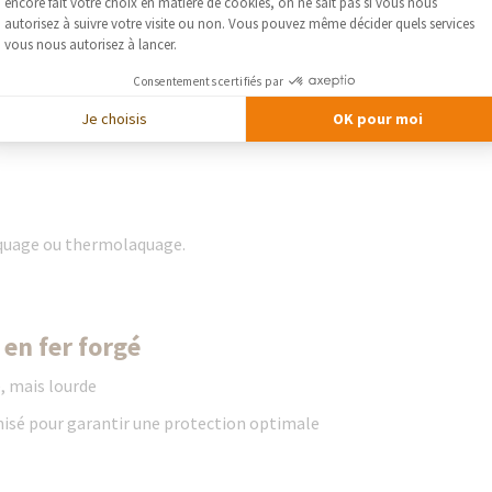
Axeptio consent
encore fait votre choix en matière de cookies, on ne sait pas si vous nous
autorisez à suivre votre visite ou non. Vous pouvez même décider quels services
vous nous autorisez à lancer.
Consentements certifiés par
Je choisis
OK pour moi
laquage ou thermolaquage.
 en fer forgé
, mais lourde
nisé pour garantir une protection optimale