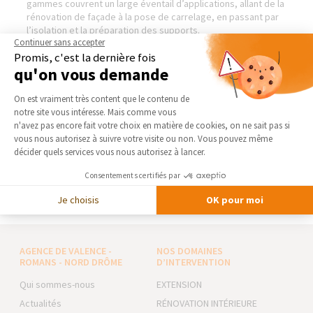
gammes couvrent un large éventail d’applications, allant de la
rénovation de façade à la pose de carrelage, en passant par
l’isolation et la préparation des supports.
Continuer sans accepter
Implantée sur l’ensemble du territoire français, Weber
Promis, c'est la dernière fois
s’appuie sur un réseau solide composé de nombreux sites de
production et de distribution, ainsi que de milliers de points
qu'on vous demande
de vente. Cette proximité lui permet d’assurer une grande
Plateforme de Gestion du Consentement 
réactivité et un accompagnement de qualité pour tous les
On est vraiment très content que le contenu de
projets, quels que soient leur envergure et leur complexité.
notre site vous intéresse. Mais comme vous
Engagée dans une démarche durable, la marque œuvre
Axeptio consent
n'avez pas encore fait votre choix en matière de cookies, on ne sait pas si
également pour proposer des solutions respectueuses de
vous nous autorisez à suivre votre visite ou non. Vous pouvez même
l’environnement, contribuant à l’amélioration de la
décider quels services vous nous autorisez à lancer.
performance énergétique des bâtiments et à la réduction de
leur impact écologique.
Consentements certifiés par
Visiter le site de notre partenaire :
Weber — Façade
Je choisis
OK pour moi
AGENCE DE VALENCE -
NOS DOMAINES
ROMANS - NORD DRÔME
D’INTERVENTION
Qui sommes-nous
EXTENSION
Actualités
RÉNOVATION INTÉRIEURE