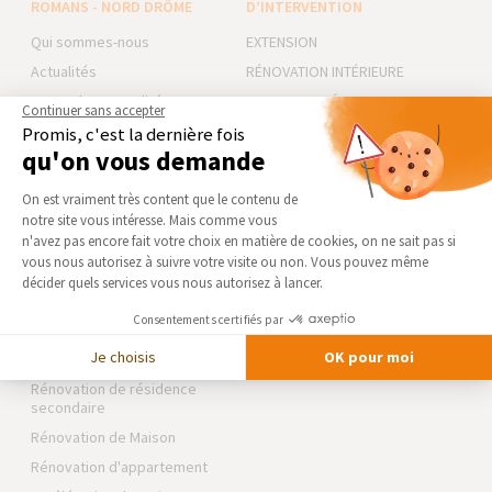
ROMANS - NORD DRÔME
D’INTERVENTION
Qui sommes-nous
EXTENSION
Actualités
RÉNOVATION INTÉRIEURE
Notre charte qualité
TRAVAUX EXTÉRIEURS
Continuer sans accepter
Partenaires
Promis, c'est la dernière fois
NOS PARTENAIRES
qu'on vous demande
Trouver une agence
La Maison des Architectes
Plateforme de Gestion du Consentement 
Devenir franchisé
On est vraiment très content que le contenu de
Expert Bricolage
Foire aux Questions
notre site vous intéresse. Mais comme vous
Axeptio consent
Intégrer notre réseau
n'avez pas encore fait votre choix en matière de cookies, on ne sait pas si
Conditions générales
vous nous autorisez à suivre votre visite ou non. Vous pouvez même
d’intervention
décider quels services vous nous autorisez à lancer.
Des travaux pour les pros ?
Mentions légales
Consentements certifiés par
NOS GUIDES THÉMATIQUES
Je choisis
OK pour moi
Rénovation de résidence
secondaire
Rénovation de Maison
Rénovation d'appartement