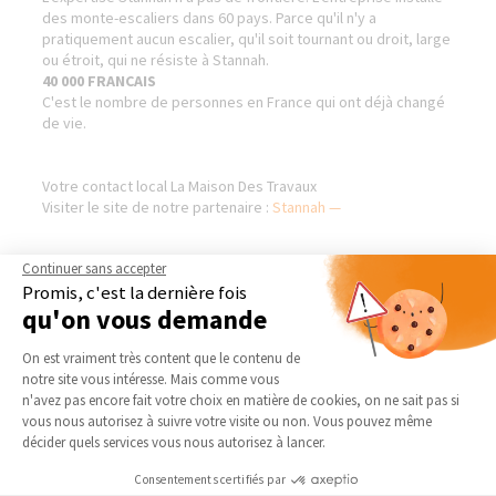
des monte-escaliers dans 60 pays. Parce qu'il n'y a
pratiquement aucun escalier, qu'il soit tournant ou droit, large
ou étroit, qui ne résiste à Stannah.
40 000 FRANCAIS
C'est le nombre de personnes en France qui ont déjà changé
de vie.
Votre contact local La Maison Des Travaux
Visiter le site de notre partenaire :
Stannah —
Continuer sans accepter
Promis, c'est la dernière fois
AGENCE DE VALENCE -
NOS DOMAINES
qu'on vous demande
ROMANS - NORD DRÔME
D’INTERVENTION
Plateforme de Gestion du Consentement 
Qui sommes-nous
EXTENSION
On est vraiment très content que le contenu de
notre site vous intéresse. Mais comme vous
Actualités
RÉNOVATION INTÉRIEURE
Axeptio consent
n'avez pas encore fait votre choix en matière de cookies, on ne sait pas si
Notre charte qualité
TRAVAUX EXTÉRIEURS
vous nous autorisez à suivre votre visite ou non. Vous pouvez même
décider quels services vous nous autorisez à lancer.
Partenaires
NOS PARTENAIRES
Trouver une agence
Consentements certifiés par