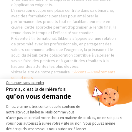
d’application exigeants.
L’innovation occupe une place centrale dans sa démarche,
avec des formulations pensées pour améliorer la
performance des produits tout en facilitant leur mise en
œuvre. Cette approche permet d’optimiser le rendu final, la
tenue dans le temps et l’efficacité sur chantier.
Présente à l’international, Sikkens s’appuie sur une relation
de proximité avec les professionnels, en partageant des
valeurs communes telles que l’exigence, la précision et le
souci du détail. Cette collaboration contribue à valoriser le
savoir-faire des peintres et à garantir des résultats à la
hauteur des attentes les plus élevées.
Visiter le site de notre partenaire :
Sikkens — Revêtements
sols et murs
Continuer sans accepter
Promis, c'est la dernière fois
qu'on vous demande
Plateforme de Gestion du Consentement 
AGENCE DE VALENCE -
NOS DOMAINES
On est vraiment très content que le contenu de
ROMANS - NORD DRÔME
D’INTERVENTION
notre site vous intéresse. Mais comme vous
Axeptio consent
Qui sommes-nous
EXTENSION
n'avez pas encore fait votre choix en matière de cookies, on ne sait pas si
vous nous autorisez à suivre votre visite ou non. Vous pouvez même
Actualités
RÉNOVATION INTÉRIEURE
décider quels services vous nous autorisez à lancer.