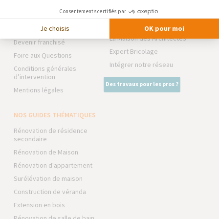
Notre charte qualité
TRAVAUX EXTÉRIEURS
Consentements certifiés par
Partenaires
NOS PARTENAIRES
Je choisis
OK pour moi
Trouver une agence
La Maison des Architectes
Devenir franchisé
Expert Bricolage
Foire aux Questions
Intégrer notre réseau
Conditions générales
d’intervention
Des travaux pour les pros ?
Mentions légales
NOS GUIDES THÉMATIQUES
Rénovation de résidence
secondaire
Rénovation de Maison
Rénovation d'appartement
Surélévation de maison
Construction de véranda
Extension en bois
Rénovation de salle de bain