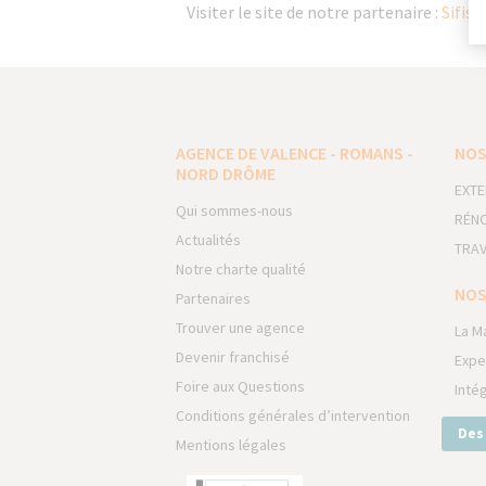
Visiter le site de notre partenaire :
Sifis
AGENCE DE VALENCE - ROMANS -
NOS
NORD DRÔME
EXTE
Qui sommes-nous
RÉNO
Actualités
TRAV
Notre charte qualité
NOS
Partenaires
Trouver une agence
La M
Devenir franchisé
Expe
Foire aux Questions
Inté
Conditions générales d’intervention
Des
Mentions légales