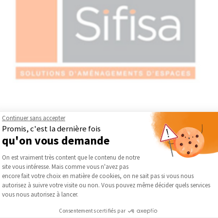
Continuer sans accepter
Promis, c'est la dernière fois
 l’aménagement intérieur, pensées pour organiser et valoriser les 
qu'on vous demande
ropose des équipements adaptés aux besoins du quotidien.
Plateforme de Gestion du Consentement :
On est vraiment très content que le contenu de notre
 de placard, des dressings ainsi que des systèmes d’aménagement
site vous intéresse. Mais comme vous n'avez pas
 à chaque configuration, en offrant des possibilités d’évolution se
Axeptio consent
encore fait votre choix en matière de cookies, on ne sait pas si vous nous
ettant de créer des espaces sur mesure, optimisés et harmonieux. 
autorisez à suivre votre visite ou non. Vous pouvez même décider quels services
’intérieurs, du plus contemporain au plus classique.
vous nous autorisez à lancer.
ritable levier de confort et d’organisation, en combinant esthéti
Consentements certifiés par