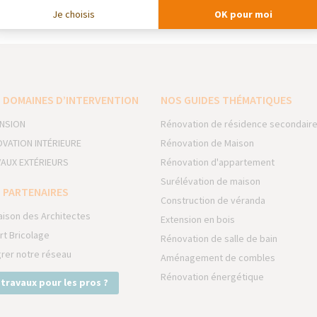
a — Aménagement Intérieur
Je choisis
OK pour moi
 DOMAINES D’INTERVENTION
NOS GUIDES THÉMATIQUES
NSION
Rénovation de résidence secondair
VATION INTÉRIEURE
Rénovation de Maison
AUX EXTÉRIEURS
Rénovation d'appartement
Surélévation de maison
 PARTENAIRES
Construction de véranda
aison des Architectes
Extension en bois
rt Bricolage
Rénovation de salle de bain
grer notre réseau
Aménagement de combles
Rénovation énergétique
 travaux pour les pros ?