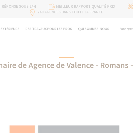
RÉPONSE SOUS 24H
MEILLEUR RAPPORT QUALITÉ PRIX
240 AGENCES DANS TOUTE LA FRANCE
 EXTÉRIEURS
DES TRAVAUX POUR LES PROS
QUI SOMMES-NOUS
Une ques
enaire de Agence de Valence - Romans
Sifisa partenaire de La Maison Des Travaux