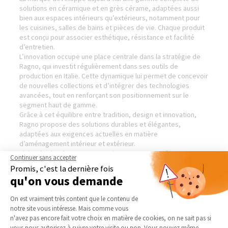
solutions en céramique et en grès cérame, adaptées aussi
bien aux espaces intérieurs qu’extérieurs, notamment pour
les cuisines, salles de bains et pièces de vie. Chaque produit
est conçu pour associer esthétique, résistance et facilité
d’entretien.
L’innovation occupe une place centrale dans la stratégie de
Ragno, qui investit régulièrement dans ses outils de
production en Italie. Cette dynamique lui permet de concevoir
de nouvelles collections et d’intégrer des technologies
avancées, tout en renforçant son positionnement sur le
segment haut de gamme.
Grâce à cet équilibre entre tradition, design et innovation,
Ragno propose des solutions durables et élégantes,
adaptées aux exigences actuelles en matière
d’aménagement intérieur et extérieur.
Visiter le site de notre partenaire :
Ragno — Revêtements
Continuer sans accepter
sols et murs
Promis, c'est la dernière fois
qu'on vous demande
Plateforme de Gestion du Consentement 
On est vraiment très content que le contenu de
AGENCE DE VALENCE -
NOS DOMAINES
notre site vous intéresse. Mais comme vous
ROMANS - NORD DRÔME
D’INTERVENTION
Axeptio consent
n'avez pas encore fait votre choix en matière de cookies, on ne sait pas si
vous nous autorisez à suivre votre visite ou non. Vous pouvez même