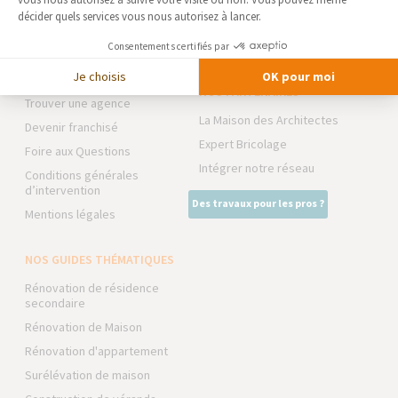
Qui sommes-nous
EXTENSION
décider quels services vous nous autorisez à lancer.
Actualités
RÉNOVATION INTÉRIEURE
Consentements certifiés par
Notre charte qualité
TRAVAUX EXTÉRIEURS
Je choisis
OK pour moi
Partenaires
NOS PARTENAIRES
Trouver une agence
La Maison des Architectes
Devenir franchisé
Expert Bricolage
Foire aux Questions
Intégrer notre réseau
Conditions générales
d’intervention
Des travaux pour les pros ?
Mentions légales
NOS GUIDES THÉMATIQUES
Rénovation de résidence
secondaire
Rénovation de Maison
Rénovation d'appartement
Surélévation de maison