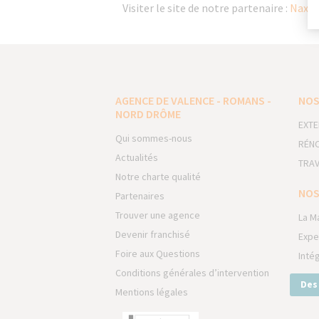
Visiter le site de notre partenaire :
Naxos
AGENCE DE VALENCE - ROMANS -
NOS
NORD DRÔME
EXTE
Qui sommes-nous
RÉNO
Actualités
TRAV
Notre charte qualité
NOS
Partenaires
Trouver une agence
La M
Devenir franchisé
Expe
Foire aux Questions
Inté
Conditions générales d’intervention
Des
Mentions légales