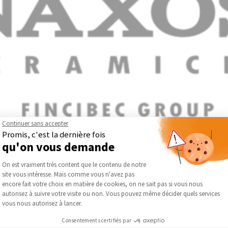
Continuer sans accepter
Promis, c'est la dernière fois
é, innovation et exigence esthétique, Naxos conçoit des revêteme
qu'on vous demande
 tendances contemporaines de l’aménagement intérieur afin de prop
Plateforme de Gestion du Consentement :
On est vraiment très content que le contenu de notre
entes les plus pointues en matière de design.
site vous intéresse. Mais comme vous n'avez pas
ondi sur les teintes, les textures et les effets de matière, offrant 
Axeptio consent
encore fait votre choix en matière de cookies, on ne sait pas si vous nous
logies céramiques avancées, l’entreprise développe des solutions q
autorisez à suivre votre visite ou non. Vous pouvez même décider quels services
vous nous autorisez à lancer.
tique et innovation technique permet de créer des revêtements ad
Consentements certifiés par
nvironnements résidentiels comme aux espaces professionnels.