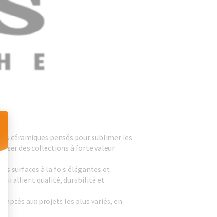
nts céramiques pensés pour sublimer les
oser des collections à forte valeur
 Personnalisez vos Options
des surfaces à la fois élégantes et
ui allient qualité, durabilité et
aptés aux projets les plus variés, en