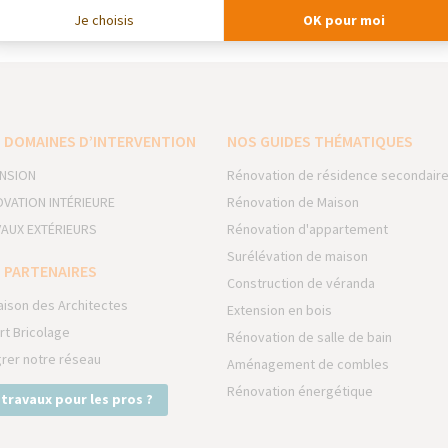
 — Revêtements sols et murs
Je choisis
OK pour moi
 DOMAINES D’INTERVENTION
NOS GUIDES THÉMATIQUES
NSION
Rénovation de résidence secondair
VATION INTÉRIEURE
Rénovation de Maison
AUX EXTÉRIEURS
Rénovation d'appartement
Surélévation de maison
 PARTENAIRES
Construction de véranda
aison des Architectes
Extension en bois
rt Bricolage
Rénovation de salle de bain
grer notre réseau
Aménagement de combles
Rénovation énergétique
 travaux pour les pros ?