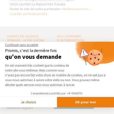
Votre courtier La Maison Des Travaux
Visiter le site de notre partenaire :
Meilleurtaux.com —
Courtier en Financement
AGENCE DE VALENCE -
NOS DOMAINES
ROMANS - NORD DRÔME
D’INTERVENTION
Continuer sans accepter
Qui sommes-nous
EXTENSION
Promis, c'est la dernière fois
qu'on vous demande
Actualités
RÉNOVATION INTÉRIEURE
Notre charte qualité
TRAVAUX EXTÉRIEURS
Plateforme de Gestion du Consentement 
On est vraiment très content que le contenu de
Partenaires
notre site vous intéresse. Mais comme vous
NOS PARTENAIRES
Axeptio consent
n'avez pas encore fait votre choix en matière de cookies, on ne sait pas si
Trouver une agence
vous nous autorisez à suivre votre visite ou non. Vous pouvez même
La Maison des Architectes
Devenir franchisé
décider quels services vous nous autorisez à lancer.
Expert Bricolage
Foire aux Questions
Consentements certifiés par
Intégrer notre réseau
Conditions générales
d’intervention
Je choisis
OK pour moi
Des travaux pour les pros ?
Mentions légales