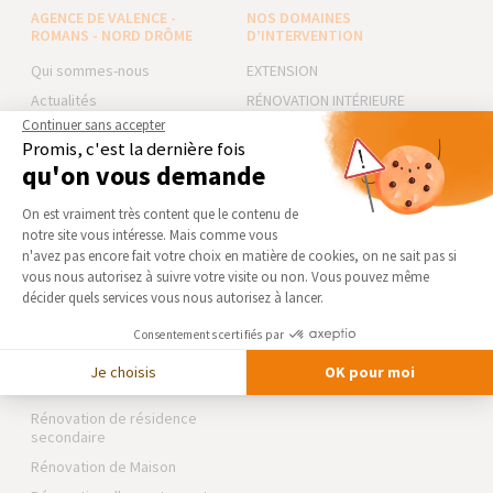
AGENCE DE VALENCE -
NOS DOMAINES
ROMANS - NORD DRÔME
D’INTERVENTION
Qui sommes-nous
EXTENSION
Actualités
RÉNOVATION INTÉRIEURE
Continuer sans accepter
Notre charte qualité
TRAVAUX EXTÉRIEURS
Promis, c'est la dernière fois
Partenaires
qu'on vous demande
NOS PARTENAIRES
Trouver une agence
Plateforme de Gestion du Consentement 
La Maison des Architectes
On est vraiment très content que le contenu de
Devenir franchisé
notre site vous intéresse. Mais comme vous
Expert Bricolage
Foire aux Questions
Axeptio consent
n'avez pas encore fait votre choix en matière de cookies, on ne sait pas si
Intégrer notre réseau
vous nous autorisez à suivre votre visite ou non. Vous pouvez même
Conditions générales
d’intervention
décider quels services vous nous autorisez à lancer.
Des travaux pour les pros ?
Mentions légales
Consentements certifiés par
Je choisis
OK pour moi
NOS GUIDES THÉMATIQUES
Rénovation de résidence
secondaire
Rénovation de Maison