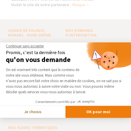
Visiter le site de notre partenaire :
Ithaque —
AGENCE DE VALENCE -
NOS DOMAINES
ROMANS - NORD DRÔME
D’INTERVENTION
Qui sommes-nous
EXTENSION
Continuer sans accepter
Promis, c'est la dernière fois
Actualités
RÉNOVATION INTÉRIEURE
qu'on vous demande
Notre charte qualité
TRAVAUX EXTÉRIEURS
Plateforme de Gestion du Consentement 
Partenaires
On est vraiment très content que le contenu de
NOS PARTENAIRES
notre site vous intéresse. Mais comme vous
Trouver une agence
Axeptio consent
n'avez pas encore fait votre choix en matière de cookies, on ne sait pas si
La Maison des Architectes
Devenir franchisé
vous nous autorisez à suivre votre visite ou non. Vous pouvez même
Expert Bricolage
Foire aux Questions
décider quels services vous nous autorisez à lancer.
Intégrer notre réseau
Conditions générales
Consentements certifiés par
d’intervention
Des travaux pour les pros ?
Je choisis
OK pour moi
Mentions légales
NOS GUIDES THÉMATIQUES