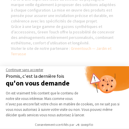
marque veille également à proposer des solutions adaptées
à chaque configuration. La mise en œuvre des produits est
pensée pour assurer une installation précise et durable, en
cohérence avec les spécificités de chaque projet.
Grâce à une large gamme de gazons synthétiques et
d’accessoires, Green Touch offre la possibilité de concevoir
des aménagements entièrement personnalisés, combinant
esthétisme, confort d’utilisation et longévité.
Visiter le site de notre partenaire :
Greentouch — Jardin et
Terrasse
Continuer sans accepter
Promis, c'est la dernière fois
AGENCE DE VALENCE -
NOS DOMAINES
qu'on vous demande
ROMANS - NORD DRÔME
D’INTERVENTION
Plateforme de Gestion du Consentement 
Qui sommes-nous
EXTENSION
On est vraiment très content que le contenu de
notre site vous intéresse. Mais comme vous
Actualités
RÉNOVATION INTÉRIEURE
Axeptio consent
n'avez pas encore fait votre choix en matière de cookies, on ne sait pas si
Notre charte qualité
TRAVAUX EXTÉRIEURS
vous nous autorisez à suivre votre visite ou non. Vous pouvez même
décider quels services vous nous autorisez à lancer.
Partenaires
NOS PARTENAIRES
Trouver une agence
Consentements certifiés par