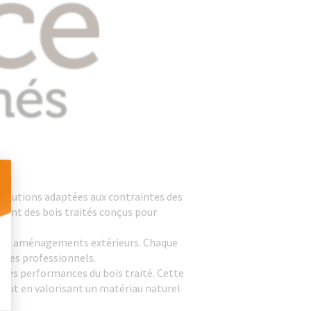
 solutions adaptées aux contraintes des
sant des bois traités conçus pour
 Personnalisez vos Options
s aux aménagements extérieurs. Chaque
s des professionnels.
r les performances du bois traité. Cette
out en valorisant un matériau naturel