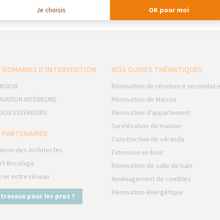
e Bois Imprégnés — Jardin et Terrasse
Je choisis
OK pour moi
 DOMAINES D’INTERVENTION
NOS GUIDES THÉMATIQUES
NSION
Rénovation de résidence secondair
VATION INTÉRIEURE
Rénovation de Maison
AUX EXTÉRIEURS
Rénovation d'appartement
Surélévation de maison
 PARTENAIRES
Construction de véranda
aison des Architectes
Extension en bois
rt Bricolage
Rénovation de salle de bain
grer notre réseau
Aménagement de combles
Rénovation énergétique
 travaux pour les pros ?