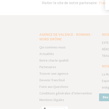
Visiter le site de notre partenaire :
Franc
AGENCE DE VALENCE - ROMANS -
NOS
NORD DRÔME
EXTE
Qui sommes-nous
RÉNO
Actualités
TRAV
Notre charte qualité
NOS
Partenaires
Trouver une agence
La M
Devenir franchisé
Expe
Foire aux Questions
Inté
Conditions générales d’intervention
Des
Mentions légales