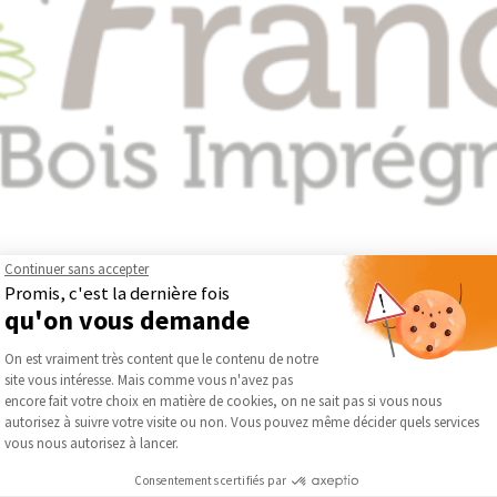
Continuer sans accepter
Promis, c'est la dernière fois
les applications extérieures, France Bois Imprégnés développe des
qu'on vous demande
 son expertise au service de la durabilité des matériaux en propo
Plateforme de Gestion du Consentement :
On est vraiment très content que le contenu de notre
ogiques et au vieillissement naturel.
site vous intéresse. Mais comme vous n'avez pas
ages, notamment la fabrication de poteaux et d’éléments destiné
Axeptio consent
encore fait votre choix en matière de cookies, on ne sait pas si vous nous
, longévité et fiabilité, tout en répondant aux exigences technique
autorisez à suivre votre visite ou non. Vous pouvez même décider quels services
entreprise s’inscrit dans une démarche exigeante visant à optimise
vous nous autorisez à lancer.
ons pérennes, adaptées aux besoins des projets d’aménagement, t
Consentements certifiés par
tilisation.