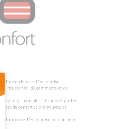
meture en France. L’entreprise
s du résidentiel, du commerce et de
 Personnalisez vos Options
 de garage, portails, clôtures et portes
’agisse de constructions neuves, de
 performance. L’entreprise met un point
.