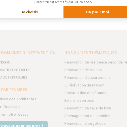
Consentements certifiés par
ire industriel, la marque accompagne ses clients avec des solution
, de confort et de fonctionnalité.
Je choisis
OK pour moi
 — Menuiserie
 DOMAINES D’INTERVENTION
NOS GUIDES THÉMATIQUES
NSION
Rénovation de résidence secondair
VATION INTÉRIEURE
Rénovation de Maison
AUX EXTÉRIEURS
Rénovation d'appartement
Surélévation de maison
 PARTENAIRES
Construction de véranda
aison des Architectes
Extension en bois
rt Bricolage
Rénovation de salle de bain
grer notre réseau
Aménagement de combles
Rénovation énergétique
 travaux pour les pros ?