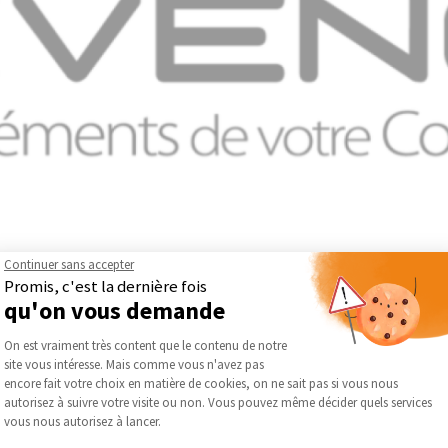
Continuer sans accepter
Fermetures s’impose comme un acteur majeur des solutions de fer
Promis, c'est la dernière fois
 bien aux particuliers qu’aux professionnels, couvrant les besoin
qu'on vous demande
Plateforme de Gestion du Consentement :
On est vraiment très content que le contenu de notre
roulants, des grilles et rideaux métalliques, ainsi que des portes
site vous intéresse. Mais comme vous n'avez pas
 de produits sont conçus pour répondre à des projets variés, qu’il s
Axeptio consent
encore fait votre choix en matière de cookies, on ne sait pas si vous nous
autorisez à suivre votre visite ou non. Vous pouvez même décider quels services
pacité à proposer des solutions alliant robustesse, esthétisme et
vous nous autorisez à lancer.
iables, adaptés aux exigences techniques et aux usages quotidiens