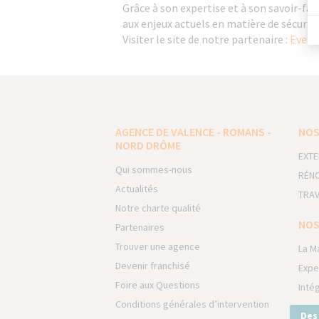
Grâce à son expertise et à son savoir-fa
aux enjeux actuels en matière de sécurité
Visiter le site de notre partenaire :
Eveno
AGENCE DE VALENCE - ROMANS -
NOS
NORD DRÔME
EXTE
Qui sommes-nous
RÉNO
Actualités
TRAV
Notre charte qualité
NOS
Partenaires
Trouver une agence
La M
Devenir franchisé
Expe
Foire aux Questions
Inté
Conditions générales d’intervention
Des